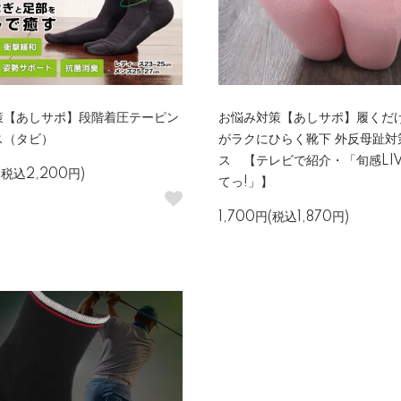
策【あしサポ】段階着圧テーピン
お悩み対策【あしサポ】履くだ
ス（タビ）
がラクにひらく靴下 外反母趾対
ス 【テレビで紹介・「旬感LIV
(税込2,200円)
てっ!」】
1,700円(税込1,870円)