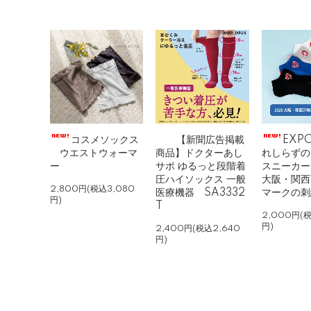
コスメソックス
【新聞広告掲載
EXP
ウエストウォーマ
商品】ドクターあし
れしらずの
ー
サポ ゆるっと段階着
スニーカー丈
圧ハイソックス 一般
大阪・関西
2,800円(税込3,080
医療機器 SA3332
マークの刺
円)
T
2,000円(
円)
2,400円(税込2,640
円)