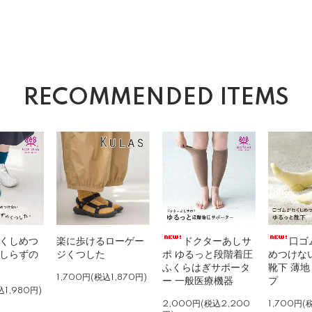
RECOMMENDED ITEMS
くしめつ
楽に歩けるローゲー
ドクターあしサ
口ゴ
しらずの
ジくつした
ポ ゆるっと段階着圧
めつけな
ふくらはぎサポータ
靴下 薄地
1,700円(税込1,870円)
ー 一般医療機器
プ
込1,980円)
2,000円(税込2,200
1,700円(