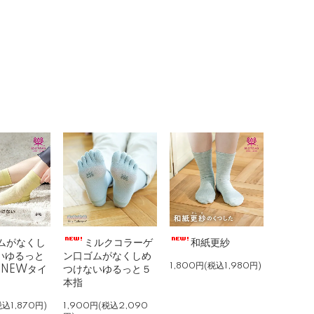
ムがなくし
ミルクコラーゲ
和紙更紗
いゆるっと
ン口ゴムがなくしめ
1,800円(税込1,980円)
 NEWタイ
つけないゆるっと５
本指
税込1,870円)
1,900円(税込2,090