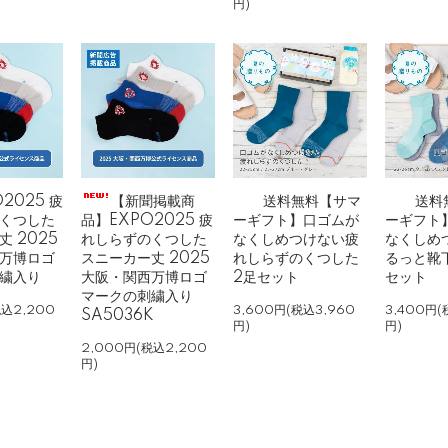
円)
O2025 疲
【新聞掲載商
送料無料【サマ
送料
くつした
品】EXPO2025 疲
ーギフト】口ゴムが
ーギフト
 2025
れしらずのくつした
なくしめつけない疲
なくしめ
万博ロゴ
スニーカー丈 2025
れしらずのくつした
るっと靴下
繍入り
大阪・関西万博ロゴ
2足セット
セット
マークの刺繍入り
税込2,200
3,600円(税込3,960
3,400円(
SA5036K
円)
円)
2,000円(税込2,200
円)