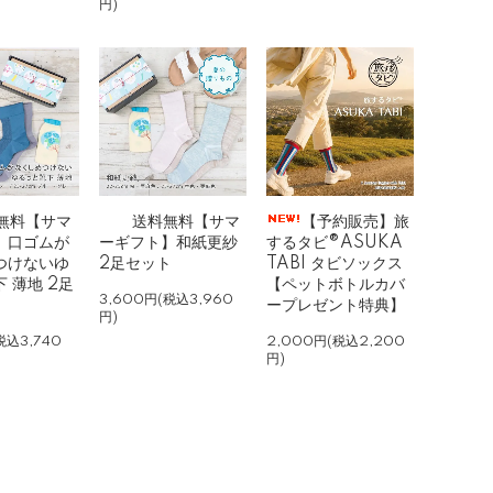
円)
無料【サマ
送料無料【サマ
【予約販売】旅
】口ゴムが
ーギフト】和紙更紗
するタビ®ASUKA
つけないゆ
2足セット
TABI タビソックス
 薄地 2足
【ペットボトルカバ
3,600円(税込3,960
ープレゼント特典】
円)
税込3,740
2,000円(税込2,200
円)