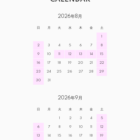
2026年8月
とっても楽です！
日
月
火
水
木
金
土
1
はっち 女性
2025/08/06 08:38:55
2
3
4
5
6
7
8
仕事用に楽な靴下を娘にプレゼントしました。
9
10
11
12
13
14
15
今回はキャンペーンということもあり、とても助かりまし
16
17
18
19
20
21
22
た。
23
24
25
26
27
28
29
色も好みの色がちょうどあり、良かったです。
30
31
良いものを大切に使っていきます。長持ちするのも嬉しい
です。
2026年9月
日
月
火
水
木
金
土
1
2
3
4
5
ええわー
6
7
8
9
10
11
12
まーちゃん 60代以上 男性
13
14
15
16
17
18
19
2025/04/10 20:55:34