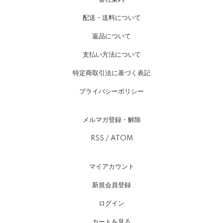
この度はエコノレッグの靴下をご購入いただきましてありがとう
ございます。当店の靴下を快適にご愛用いただいているというこ
配送・送料について
とで、スタッフ一同大変嬉しく思います。これからもご使用いた
返品について
だけましたら幸いです。貴重なご意見ありがとうございました。
2024/08/01 10:43:57
支払い方法について
特定商取引法に基づく表記
プライバシーポリシー
この靴下に出会ってから人並みになれまし
た
メルマガ登録・解除
にっさん 60代以上 男性
RSS
/
ATOM
2024/07/29 15:13:13
会長が出演されたラジオCMで会長の靴下愛に懸けた人生
マイアカウント
の
お話しをお聞きし、
新規会員登録
エコノレッグさんなら私の長年の靴下の悩みが
解消出来るのではとふと思いつきました。
ログイン
そこで、エコノレッグさんにメールで私の悩みを御相談さ
カートを見る
せて