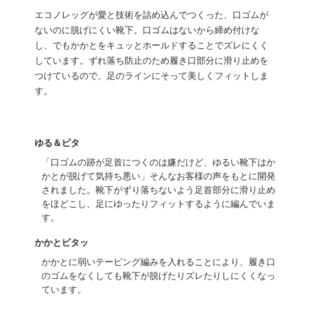
エコノレッグが愛と技術を詰め込んでつくった、口ゴムが
ないのに脱げにくい靴下。口ゴムはないから締め付けな
し、でもかかとをキュッとホールドすることでズレにくく
しています。ずれ落ち防止のため履き口部分に滑り止めを
つけているので、足のラインにそって美しくフィットしま
す。
ゆる＆ピタ
「口ゴムの跡が足首につくのは嫌だけど、ゆるい靴下はか
かとが脱げて気持ち悪い」そんなお客様の声をもとに開発
されました。靴下がずり落ちないよう足首部分に滑り止め
をほどこし、足にゆったりフィットするように編んでいま
す。
かかとピタッ
かかとに弱いテーピング編みを入れることにより、履き口
のゴムをなくしても靴下が脱げたりズレたりしにくくなっ
ています。