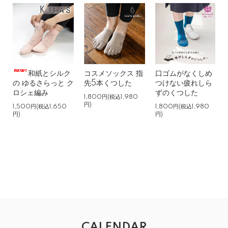
はっち 女性
2026/03/08 11:26:12
主人に買いました。二人揃って前回購入した時も気に入っ
て色は違うのに私の靴下をはいていました。
とても履き心地がいいみたいです。これからの季節にピッ
タリですね。
和紙とシルク
コスメソックス 指
口ゴムがなくしめ
の ゆるさらっと ク
先5本くつした
つけない疲れしら
ロシェ編み
ずのくつした
1,800円(税込1,980
円)
1,500円(税込1,650
1,800円(税込1,980
円)
主人もお気に入り
円)
女性
2025/11/18 10:46:47
履き心地がいいと本人も感じているようで
私のを間違えて履いていくらい愛用しています
滑り止めもお気に入りです
値段の高い靴下は（俺の分は）買わなくていいよ
といいますが、何も言わず仕事に履いていくので
買ってよかったです
CALENDAR