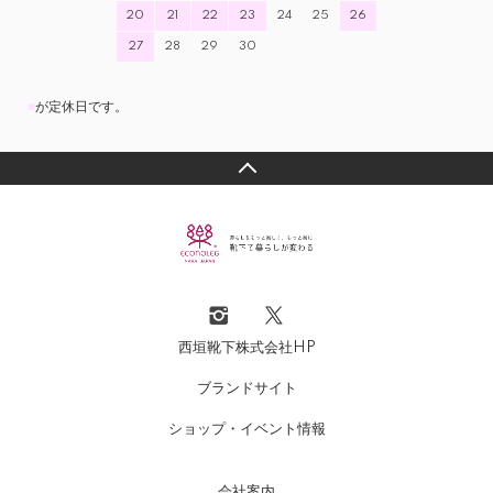
20
21
22
23
24
25
26
締め付けないのに、踵はしかっかりホールドされて、グッ
27
28
29
30
ドです。少し高いけど、これからも必要な折りには、購入
します。
■
が定休日です。
有難いです
たこのはっちゃん 60代以上 女性
2024/07/31 19:31:05
主人は、足が太くて普通の靴下はゴムがきつくて困ってい
ました。ゆるっと靴下を知って購入すると大変喜んで毎日
履いています。今回薄地を購入しましたが、以前シルクと
西垣靴下株式会社HP
二重になっているのも購入しました これも良かったので
すが、冷え性なのでもっと暖かい物があれば冬にも購入し
ブランドサイト
たいと思います 普通でない者にとってとても有難い会社
ショップ・イベント情報
です 感謝です 今回の3割引きセールもとても感謝です
ショップからのコメント
会社案内