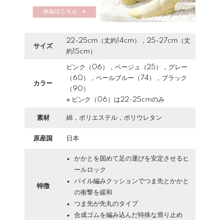
22-25cm（丈約14cm），25-27cm（丈
サイズ
約15cm）
ピンク（06），ベージュ（25），グレー
（60），ペールブルー（74），ブラック
カラー
（90）
※ ピンク（06）は22-25cmのみ
素材
綿，ポリエステル，ポリウレタン
原産国
日本
かかとを固めて足の運びを安定させるヒ
ールロック
パイル編みクッションでつま先とかかと
特徴
の衝撃を緩和
つま先が先丸のタイプ
合成ゴムを編み込んだ特殊な滑り止め