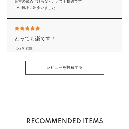
足首の締め付けもなく、とても快適です
いい靴下に出会いました
とっても楽です！
はっち 女性
2026/06/14 08:56:30
口ゴムがゆるいので私も主人も気に入ってます。
レビューを投稿する
仕事の時はきゅっとしめるタイプの靴下を選ぶことが多か
った主人も
この靴下をずっと好んで履いています。
注文番号213558612
プレゼント
RECOMMENDED ITEMS