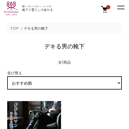
0
TOP
デキる男の靴下
デキる男の靴下
全1商品
並び替え