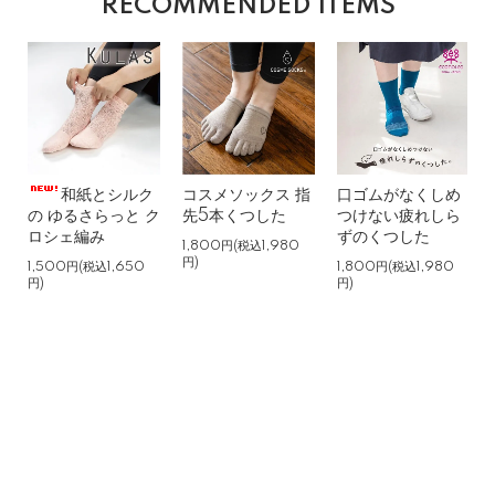
RECOMMENDED ITEMS
和紙とシルク
コスメソックス 指
口ゴムがなくしめ
の ゆるさらっと ク
先5本くつした
つけない疲れしら
ロシェ編み
ずのくつした
1,800円(税込1,980
円)
1,500円(税込1,650
1,800円(税込1,980
円)
円)