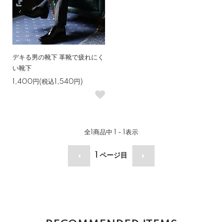
デキる男の靴下 革靴で疲れにく
い靴下
1,400円(税込1,540円)
全
1
商品中
1 - 1
表示
1
ページ目