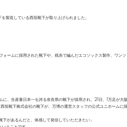
下を製造している西垣靴下が取り上げられました。
ニフォームに採用された靴下や、残糸で編んだエコソックス製作、ワン
ームに、生産量日本一を誇る奈良県の靴下が採用され、21日、1万足が大
、西垣靴下株式会社の靴下が、万博の運営スタッフの公式ユニホームに
な靴下があるんだと、体感して発信していただきたい」