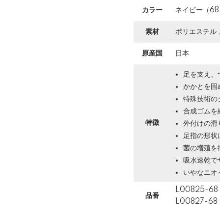
カラー
ネイビー（68
素材
ポリエステル
原産国
日本
足を支え、
かかとを固
特殊技術の
合成ゴムを
特徴
外付けの滑
足指の形状
菌の増殖を
吸水速乾で
いやなニオ
L00825-68
品番
L00827-68