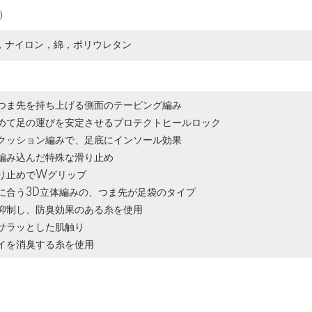
）
，ナイロン，綿，ポリウレタン
つま先を持ち上げる側面のテーピング編み
めて足の運びを安定させるプロテクトヒールロック
クッション編みで、足底にインソール効果
編み込んだ特殊な滑り止め
り止めでWグリップ
に合う3D立体編みの、つま先が足袋のタイプ
抑制し、防臭効果のある糸を使用
サラッとした肌触り
イを消臭する糸を使用