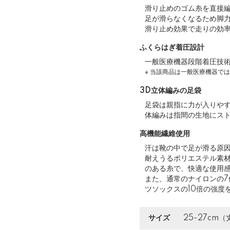
滑り止めのゴム糸を直接
足が滑らなくなるため脚
滑り止め効果で走りの効
ふくらはぎ着圧設計
一般医療機器段階着圧技
※ 当該商品は一般医療機器で
3D立体編みの足袋
足袋は親指に力が入りや
体編みは指間の生地にス
高機能繊維使用
汗は靴の中で足が滑る原
耐えうるポリエステル素
のある糸で、快適な使用
また、通常のナイロンの
ツソックスの10倍の強度
サイズ
25-27cm（