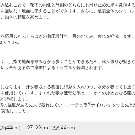
編み込むことで、靴下の内側と外側のどちらにも滑り止め効果を発揮する
力を無駄なく地面に伝えることができます。さらに、足裏全体のシリコ
率、動きの精度を高めます。
術を応用したふくらはぎの着圧設計で、脚のむくみ、疲れを軽減します
はありません。
すく、足指で地面を掴みながら歩くことができるため、踏ん張りが効きや
トレッチがあるので摩擦によるトラブルが軽減されます。
因になります。汗を吸収する程度に綿糸を入れつつ、水分を吸っても重
材を使用しています。すぐれた吸水速乾効果と、ニオイの原因となる菌
感が持続します。
7倍の強度がある丈夫で破れにくい「コーデュラ®ナイロン」をつま先と
を実現しました。
丈約44cm），27-29cm（丈約44cm）