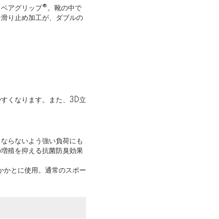
ベアグリップ®。靴の中で
ン滑り止め加工が、ダブルの
。
すくなります。また、3D立
くならないよう強い負荷にも
の増殖を抑える抗菌防臭効果
かかとに使用。通常のスポー