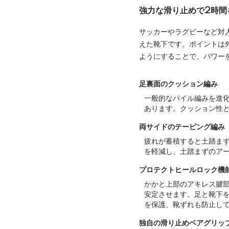
強力な滑り止めで2時間
サッカーやラグビーなど対
えた靴下です。ポイントは
ようにすることで、パワー
足裏面のクッション編み
一般的なパイル編みを進
あります。クッション性
両サイドのテーピング編み
疲れが蓄積すると土踏ま
を軽減し、土踏まずのア
プロテクトヒールロック機
かかと上部のアキレス腱
安定させます。足と靴下
を保護、靴ずれも防止し
独自の滑り止めベアグリッ