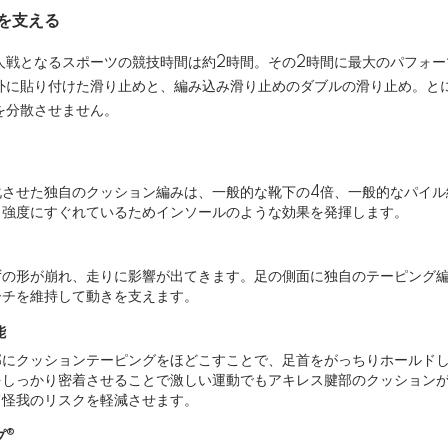
を支える
人戦となるスポーツの競技時間は約2時間。その2時間に最大のパフォー
外に貼り付けた滑り止めと、編み込み滑り止めのダブルの滑り止め。と
を分散させません。
化させた独自のクッション編みは、一般的な靴下の4倍、一般的なパイル
と強度にすぐれているためインソールのような効果を発揮します。
ずの形が崩れ、走りに影響が出てきます。足の側面に独自のテーピング
ーチを維持して動きを支えます。
能
部にクッションテーピングをほどこすことで、足首をがっちりホールド
をしっかり密着させることで激しい運動でもアキレス腱部のクッション
て怪我のリスクを軽減させます。
プ®