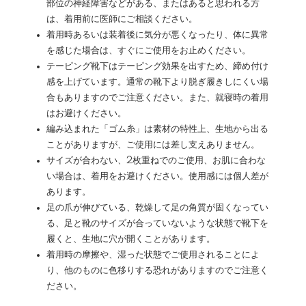
部位の神経障害などがある、またはあると思われる方
は、着用前に医師にご相談ください。
着用時あるいは装着後に気分が悪くなったり、体に異常
を感じた場合は、すぐにご使用をお止めください。
テーピング靴下はテーピング効果を出すため、締め付け
感を上げています。通常の靴下より脱ぎ履きしにくい場
合もありますのでご注意ください。また、就寝時の着用
はお避けください。
編み込まれた「ゴム糸」は素材の特性上、生地から出る
ことがありますが、ご使用には差し支えありません。
サイズが合わない、2枚重ねでのご使用、お肌に合わな
い場合は、着用をお避けください。使用感には個人差が
あります。
足の爪が伸びている、乾燥して足の角質が固くなってい
る、足と靴のサイズが合っていないような状態で靴下を
履くと、生地に穴が開くことがあります。
着用時の摩擦や、湿った状態でご使用されることによ
り、他のものに色移りする恐れがありますのでご注意く
ださい。