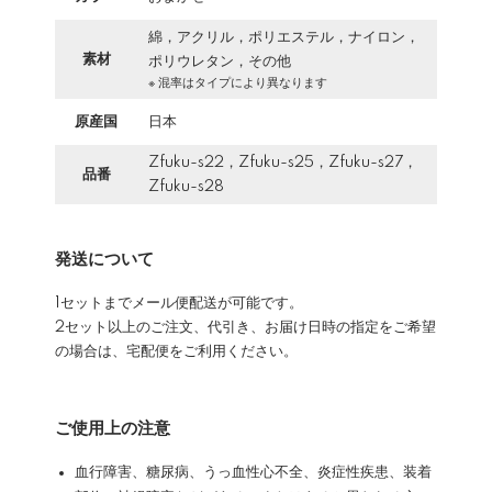
綿，アクリル，ポリエステル，ナイロン，
素材
ポリウレタン，その他
※ 混率はタイプにより異なります
原産国
日本
Zfuku-s22，Zfuku-s25，Zfuku-s27，
品番
Zfuku-s28
発送について
1セットまでメール便配送が可能です。
2セット以上のご注文、代引き、お届け日時の指定をご希望
の場合は、宅配便をご利用ください。
ご使用上の注意
血行障害、糖尿病、うっ血性心不全、炎症性疾患、装着