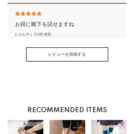
お得に靴下を試せますね
にゃんろく 50代 女性
2025/07/06 21:25:30
197460163
レビューを投稿する
写真や商品説明だけでは注文しなかった靴下が色とりどり
で来ました。実際に履いてみて、これはいいなあと実感で
きたので、もしかして合わないかもという不安は解消しま
した。順次買い足していきたいと思います
RECOMMENDED ITEMS
福袋購入しました!
たかね 女性
2025/02/08 11:23:45