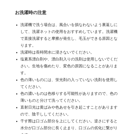
お洗濯時の注意
洗濯機で洗う場合は、風合いを損なわないよう裏返しに
して、洗濯ネットの使用をおすすめしています。洗濯機
で直接洗濯すると摩擦が発生し、毛玉ができる原因とな
ります。
洗濯時は長時間水に浸さないでください。
塩素系漂白剤や、漂白剤入りの洗剤は使用しないでくだ
さい。生地を傷めたり、変色の原因になることがありま
す。
色の薄いものには、蛍光剤の入っていない洗剤を使用し
てください。
色の濃いものは色移りする可能性がありますので、色の
薄いものと分けて洗ってください。
直射日光は黄ばみや色あせを引き起こすことがあります
ので、陰干ししてください。
干す際は口ゴム部分を上にしてください。逆さにすると
水分が口ゴム部分に長く止まり、口ゴムの劣化に繋がり