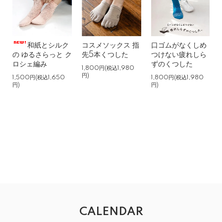
新年早々お得な福袋だったので思わず購入しました!
テーピングタイプを以前購入して仕事で愛用させてもらっ
ているので、柄にはこだわりはありませんでした。
白、ピンク、グレーの３色が入ってました。
和紙とシルク
コスメソックス 指
口ゴムがなくしめ
の ゆるさらっと ク
先5本くつした
つけない疲れしら
以前は仕事中に足裏に痛みがありましたが、今はこの靴下
ロシェ編み
ずのくつした
を履く事で、痛みがなくストレスフリーで快適です!!
1,800円(税込1,980
円)
また定期的に購入しようと思っています。
1,500円(税込1,650
1,800円(税込1,980
円)
円)
お年玉キャンペーン
toko 50代 女性
2025/02/02 01:41:26
お礼が遅くなりました。
こちらの商品で、お年玉キャンペーンを当てていただきあ
りがとうございました。
びっくりでした。
CALENDAR
商品は、プレゼント用のため、レビューは、書けません