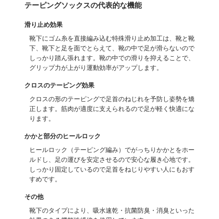
テーピングソックスの代表的な機能
滑り止め効果
靴下にゴム糸を直接編み込む特殊滑り止め加工は、靴と靴
下、靴下と足を面でとらえて、靴の中で足が滑らないので
しっかり踏ん張れます。靴の中での滑りを抑えることで、
グリップ力が上がり運動効率がアップします。
クロスのテーピング効果
クロスの形のテーピングで足首のねじれを予防し姿勢を矯
正します。筋肉が適度に支えられるので足が軽く快適にな
ります。
かかと部分のヒールロック
ヒールロック（テーピング編み）でがっちりかかとをホー
ルドし、足の運びを安定させるので安心な履き心地です。
しっかり固定しているので足首をねじりやすい人にもおす
すめです。
その他
靴下のタイプにより、吸水速乾・抗菌防臭・消臭といった