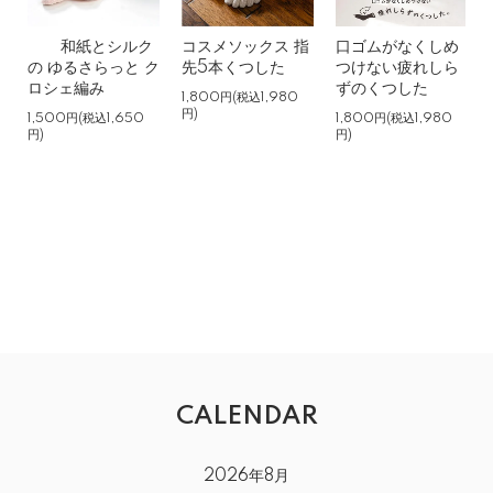
和紙とシルク
コスメソックス 指
口ゴムがなくしめ
の ゆるさらっと ク
先5本くつした
つけない疲れしら
ロシェ編み
ずのくつした
1,800円(税込1,980
円)
1,500円(税込1,650
1,800円(税込1,980
円)
円)
CALENDAR
2026年8月