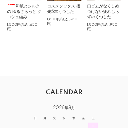
和紙とシルク
コスメソックス 指
口ゴムがなくしめ
の ゆるさらっと ク
先5本くつした
つけない疲れしら
ロシェ編み
ずのくつした
1,800円(税込1,980
円)
1,500円(税込1,650
1,800円(税込1,980
円)
円)
CALENDAR
2026年8月
日
月
火
水
木
金
土
1